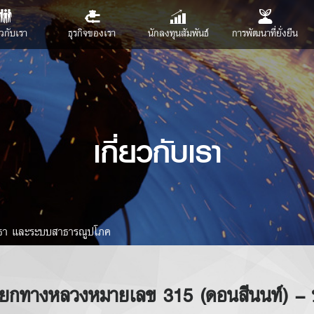
ยวกับเรา
ธุรกิจของเรา
นักลงทุนสัมพันธ์
การพัฒนาที่ยั่งยืน
เกี่ยวกับเรา
โยธา และระบบสาธารณูปโภค
ยกทางหลวงหมายเลข 315 (ดอนสีนนท์) –