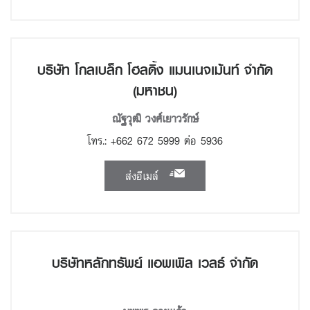
บริษัท โกลเบล็ก โฮลดิ้ง แมนเนจเม้นท์ จำกัด
(มหาชน)
ณัฐวุฒิ วงศ์เยาวรักษ์
โทร.: +662 672 5999 ต่อ 5936
ส่งอีเมล์
บริษัทหลักทรัพย์ แอพเพิล เวลธ์ จำกัด