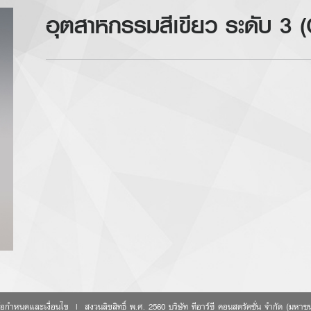
อุตสาหกรรมสีเขียว ระดับ 3
้อกำหนดและเงื่อนไข
|
สงวนลิขสิทธิ์ พ.ศ. 2560 บริษัท ทีอาร์ซี คอนสตรัคชั่น จำกัด (มหาช