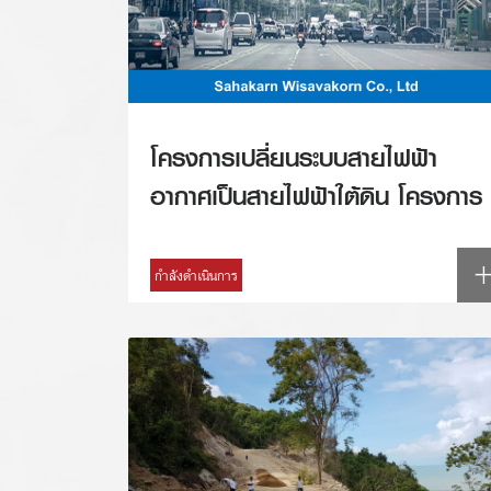
โครงการเปลี่ยนระบบสายไฟฟ้า
อากาศเป็นสายไฟฟ้าใต้ดิน โครงการ
รัชดาภิเษก-อโศก
กำลังดำเนินการ