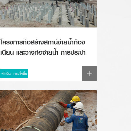
โครงการก่อสร้างสถานีจ่ายน้ำท้อง
เนียน และวางท่อจ่ายน้ำ การประปา
ส่วนภูมิภาคสาขาขนอม อำเภอขนอม
จังหวัดนครศรีธรรมราช
ดำเนินการเสร็จสิ้น